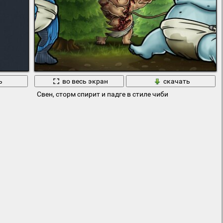
ь
во весь экран
скачать
Свен, сторм спирит и падге в стиле чиби