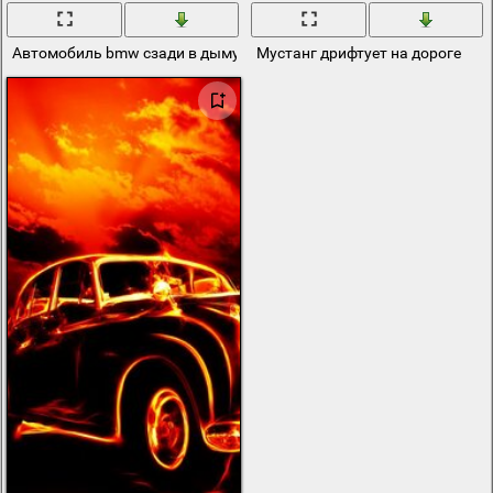
Автомобиль bmw сзади в дыму
Мустанг дрифтует на дороге