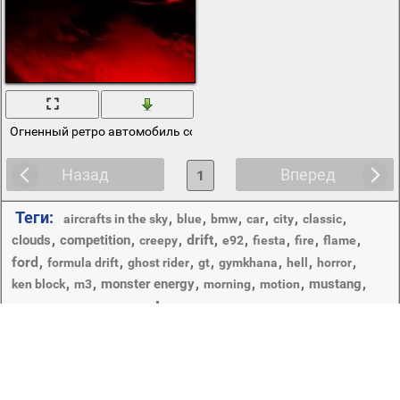
Огненный ретро автомобиль со следом огня на фоне красно-черн
Назад
Вперед
1
Теги:
,
,
,
,
,
,
aircrafts in the sky
blue
bmw
car
city
classic
,
,
,
drift
,
,
,
,
,
clouds
competition
creepy
e92
fiesta
fire
flame
ford
,
,
,
,
,
,
,
formula drift
ghost rider
gt
gymkhana
hell
horror
,
,
,
,
,
,
monster energy
mustang
ken block
m3
morning
motion
smoke
,
,
,
,
sportcar
,
,
,
,
night
red sky
rtr
supra
team
toyota
tuning
,
,
,
,
,
vaughn gittin jr
авиа
авиатранспорт
антикрыло
,
,
,
,
,
,
бмв
вид
военная техника
полет
самолеты
сзади
синий
Copyright © 2012-2026 Amdoit | Designed by
Amdoit