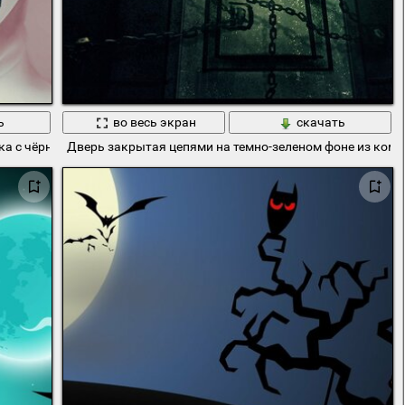
ь
во весь экран
скачать
ка с чёрными глазами
Дверь закрытая цепями на темно-зеленом фоне из ком