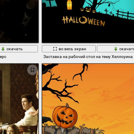
скачать
во весь экран
скачат
ерс
Заставка на рабочий стол на тему Хеллоуина