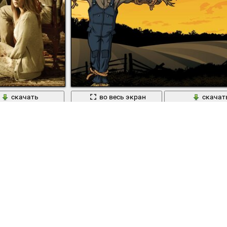
скачать
во весь экран
скачат
макдермотт
Сташная тыква на празднике Хэллоуин
1
orror story
,
,
bats
,
,
,
american horror story убежища
car
city
class
ho
halloween
,
,
,
,
,
,
,
,
fx
fx channel
game
ghost rider
graveyard
hell
,
,
,
,
,
,
ke
the room
tree
vector art
айзек
александра
александра бре
,
,
,
,
,
,
илан макдермотт
дух
женщина
зубы
кино
конни бриттон
ли
Copyright © 2012-2026 Amdoit | Designed 