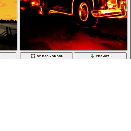
ь
во весь экран
скачать
Огненный ретро автомобиль со следом огня на фоне кра
Вперед
creepy
,
,
,
,
,
,
,
ic
clouds
clouse-вверх
crow
dead space
evil cat
rror
,
house
,
midnight
,
,
,
,
,
owl
pumpkin
pumpkins
red sky
,
,
,
,
кенридж
американская история ужасов
второй сезон
дверь
,
,
,
,
,
питерс
цо
мертвый космос
монахиня
мрамора
ожидание
by
Amdoit