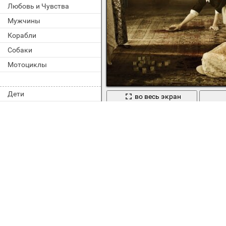
Любовь и Чувства
Мужчины
Корабли
Собаки
Мотоциклы
Дети
во весь экран
Американская история ужасов с 
Назад
Теги:
american h
,
,
2 сезон
ahs
,
,
,
,
full moon
field
fire
flame
fright
,
scary
,
,
scarecrow
silent hill 4
smo
,
,
джессика ланж
джессика лэнг
д