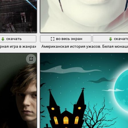
скачать
во весь экран
скачат
ая игра в жанрах survival horror
Американская история ужасов. Белая монаш