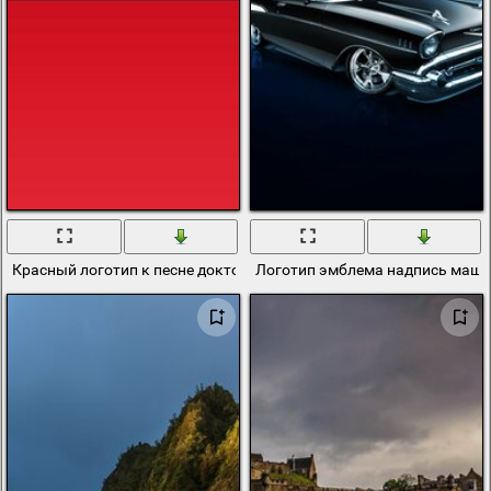
Красный логотип к песне доктора дре стильные обои
Логотип эмблема надпись маши