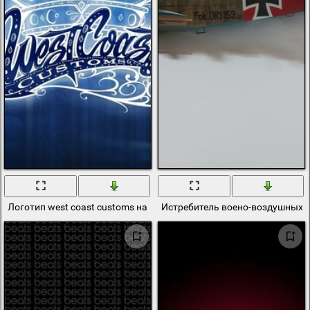
Логотип west coast customs на синем фоне
Истребитель воено-воздушных с