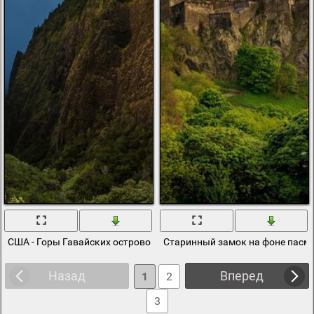
США - Горы Гавайских островов на фоне синего неба
Старинный замок на фоне пасм
Назад
Вперед
1
2
3