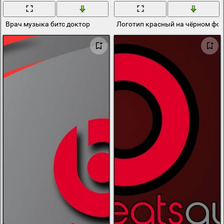
Врач музыка битс доктор
Логотип красный на чёрном фо