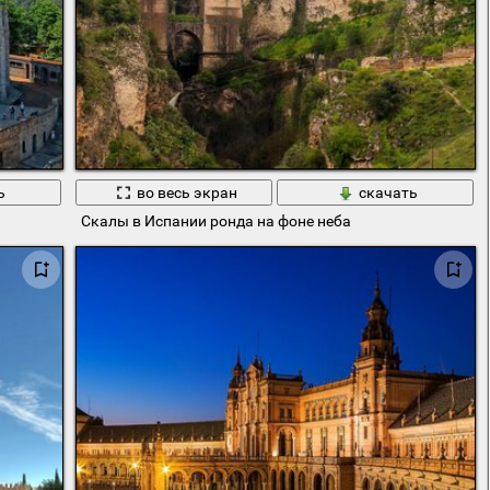
ь
во весь экран
скачать
Скалы в Испании ронда на фоне неба