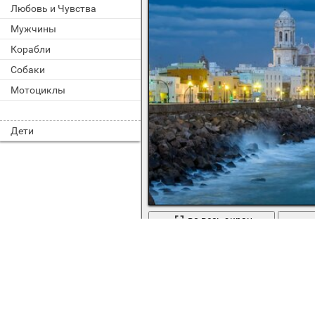
Любовь и Чувства
Мужчины
Корабли
Собаки
Мотоциклы
Дети
во весь экран
Кадисский залив в Испании ночью