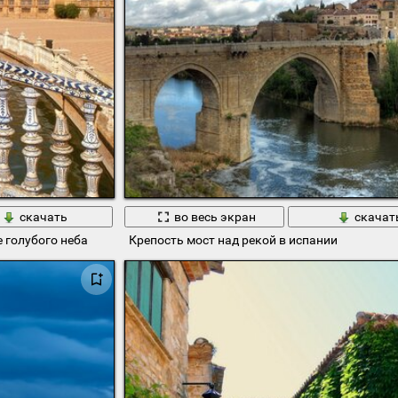
скачать
во весь экран
скачат
 голубого неба
Крепость мост над рекой в испании