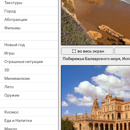
Текстуры
Город
Абстракции
Фильмы
Новый год
во весь экран
Игры
Побережье Балеарского моря, Исп
Страшные ситуации
3D
Минимализм
Лето
Оружие
Космос
Еда и Напитки
Макро