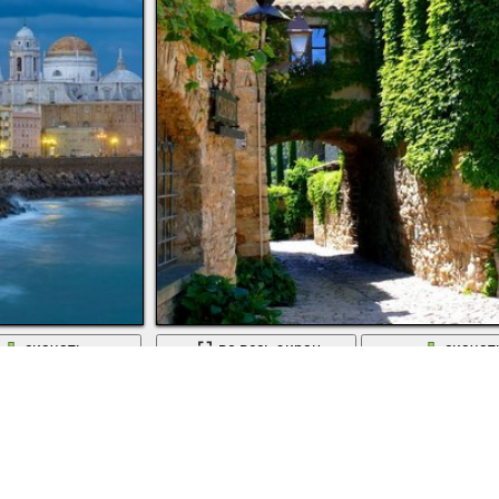
скачать
во весь экран
скачат
Фотография красивого дома в Испании