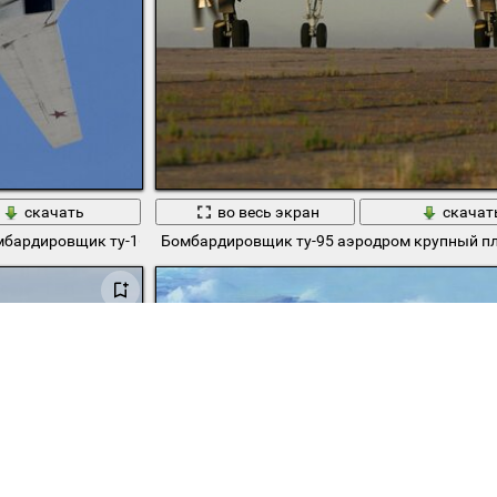
скачать
во весь экран
скачат
мбардировщик ту-160
Бомбардировщик ту-95 аэродром крупный п