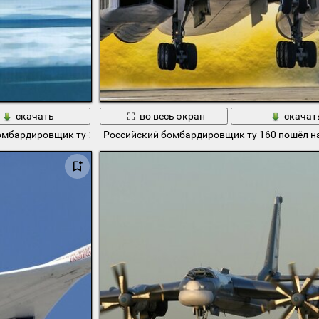
скачать
во весь экран
скачат
омбардировщик ту-22м3
Российский бомбардировщик ту 160 пошёл на