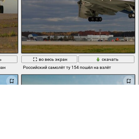
ь
во весь экран
скачать
лан
Российский самолёт ту 154 пошёл на взлёт