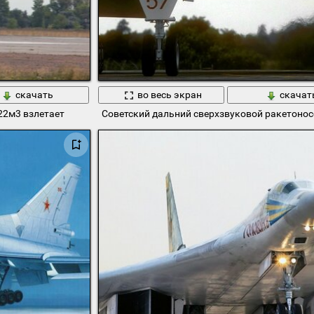
скачать
во весь экран
скачат
22м3 взлетает
Советский дальний сверхзвуковой ракетоно