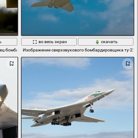
ь
во весь экран
скачать
сец-бомбардировщик ту-22м3
Изображение сверхзвукового бомбардировщика ту-22м3