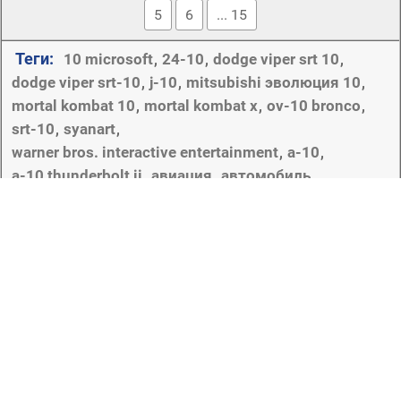
5
6
... 15
Теги:
10 microsoft
24-10
dodge viper srt 10
,
,
,
dodge viper srt-10
j-10
mitsubishi эволюция 10
,
,
,
mortal kombat 10
mortal kombat х
ov-10 bronco
,
,
,
srt-10
syanart
,
,
warner bros. interactive entertainment
а-10
,
,
а-10 thunderbolt ii
авиация
автомобиль
,
,
,
американский
арт
видеоигры
винда 10
война
,
,
,
,
,
волга
всепогодный
гадюка
гараж
гонка
город
,
,
,
,
,
,
дорога
желтый
китайский
ниндзя
,
,
,
,
нужно для скорости самых разыскиваемых 2
,
обои
окна
оранжевый
оружие
парковка
,
,
,
,
,
позиция
проулок
ракеты
рокуэлл
,
,
,
,
,
самолет
самолёт
скорпион
увернуться
фары
чэнду
,
,
,
,
,
штурмовик