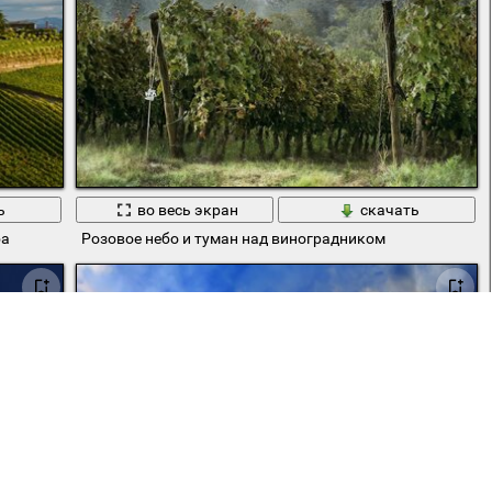
ь
во весь экран
скачать
ба
Розовое небо и туман над виноградником