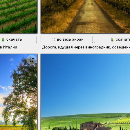
скачать
во весь экран
скачат
в Италии
Дорога, идущая через виноградник, освещен