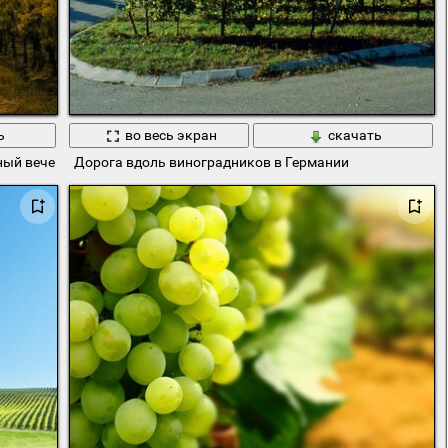
ь
во весь экран
скачать
ный вечерним солнцем
Дорога вдоль виноградников в Германии