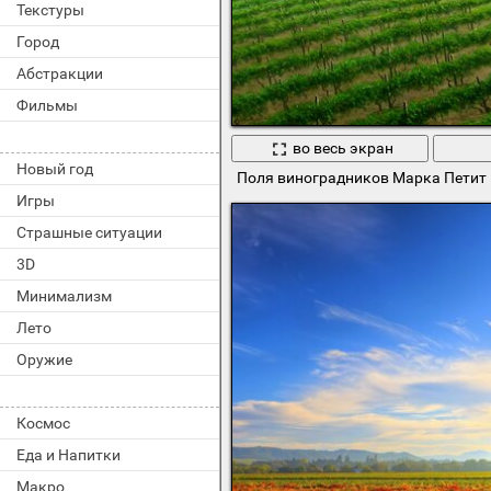
Текстуры
Город
Абстракции
Фильмы
во весь экран
Новый год
Поля виноградников Марка Петит 
Игры
Страшные ситуации
3D
Минимализм
Лето
Оружие
Космос
Еда и Напитки
Макро