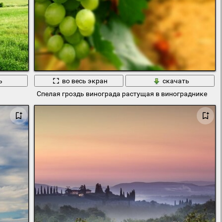
ь
во весь экран
скачать
Спелая гроздь винограда растущая в винограднике