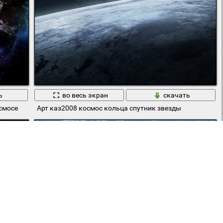
ь
во весь экран
скачать
смосе
Арт каз2008 космос кольца спутник звезды