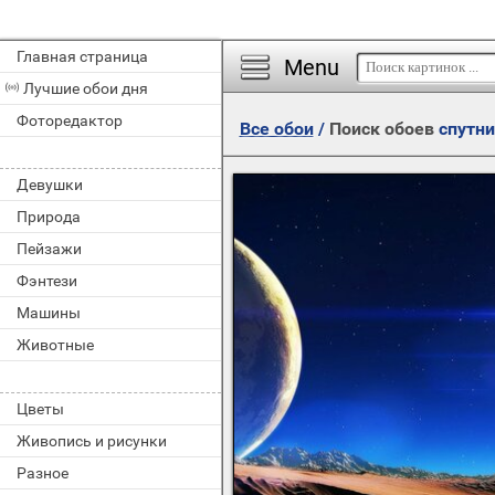
Главная страница
Menu
Лучшие обои дня
Фоторедактор
Все обои
/
Поиск обоев
спутни
Девушки
Природа
Пейзажи
Фэнтези
Машины
Животные
Цветы
Живопись и рисунки
Разное