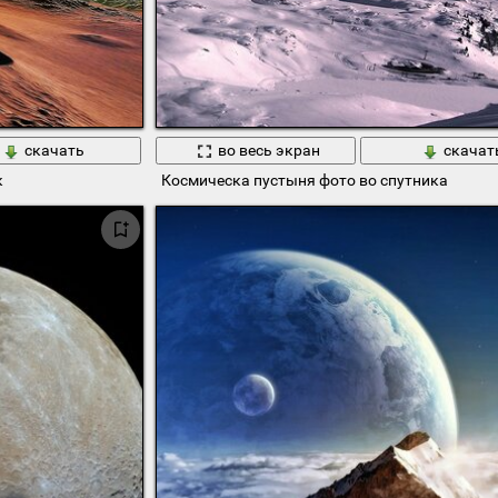
скачать
во весь экран
скачат
к
Космическа пустыня фото во спутника