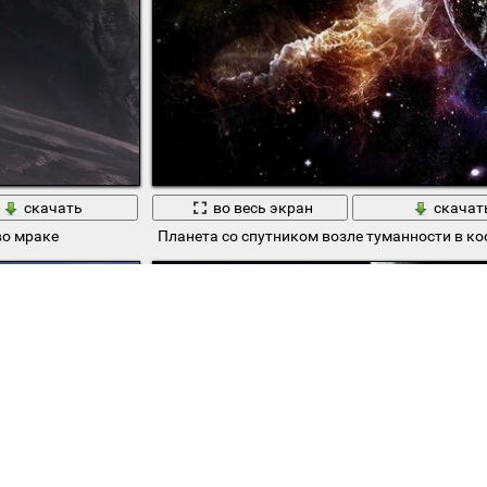
скачать
во весь экран
скачат
во мраке
Планета со спутником возле туманности в ко