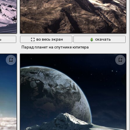
ь
во весь экран
скачать
Парад планет на спутнике юпитера