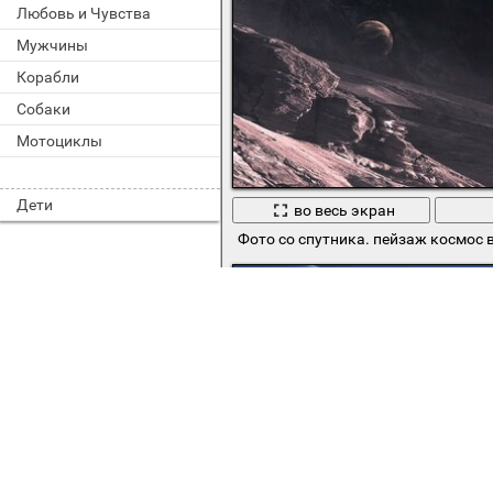
Любовь и Чувства
Мужчины
Корабли
Собаки
Мотоциклы
Дети
во весь экран
Фото со спутника. пейзаж космос 