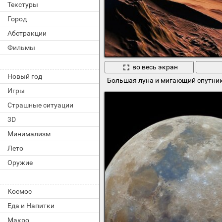
Текстуры
Город
Абстракции
Фильмы
во весь экран
Новый год
Большая луна и мигающий спутни
Игры
Страшные ситуации
3D
Минимализм
Лето
Оружие
Космос
Еда и Напитки
Макро