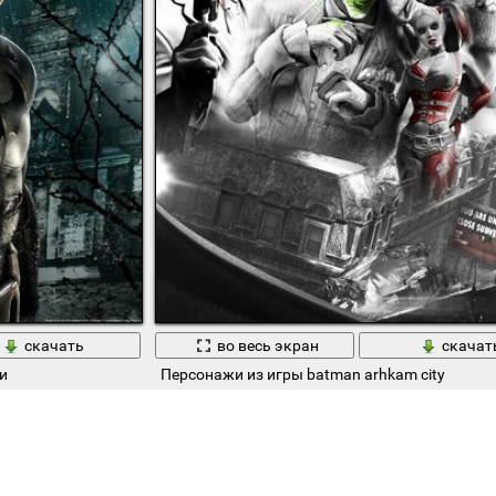
скачать
во весь экран
скачат
и
Персонажи из игры batman arhkam city