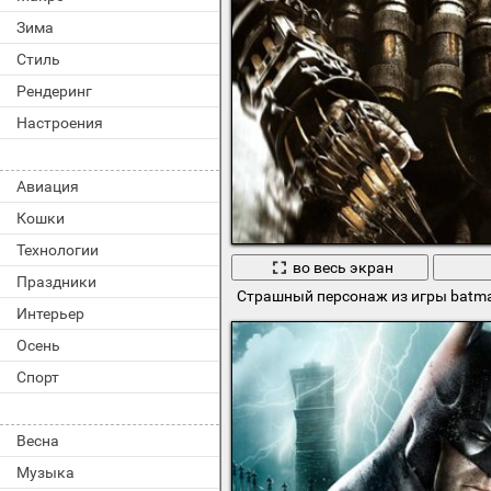
Зима
Стиль
Рендеринг
Настроения
Авиация
Кошки
Технологии
во весь экран
Праздники
Страшный персонаж из игры batman
Интерьер
Осень
Спорт
Весна
Музыка