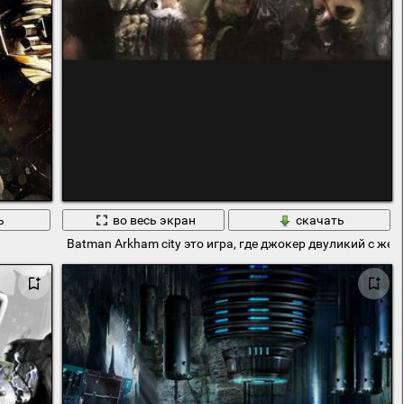
ь
во весь экран
скачать
Batman Arkham city это игра, где джокер двуликий с ж