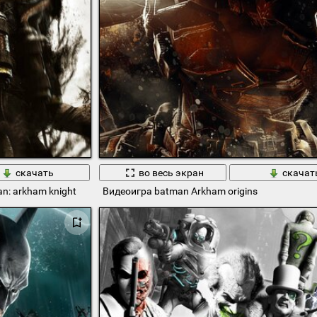
скачать
во весь экран
скачат
: arkham knight
Видеоигра batman Arkham origins