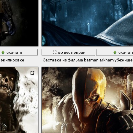
скачать
во весь экран
скачат
й экипировке
Заставка из фильма batman arkham убежище