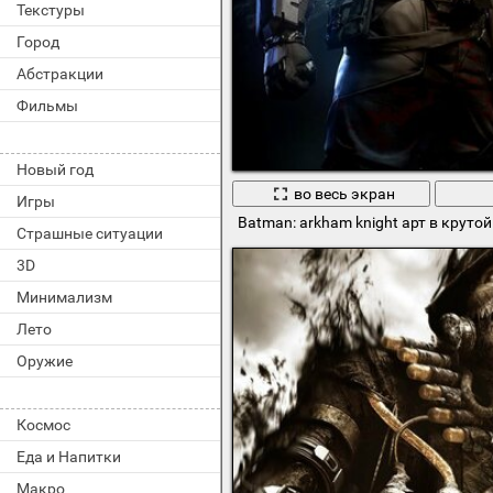
Текстуры
Город
Абстракции
Фильмы
Новый год
во весь экран
Игры
Batman: arkham knight арт в круто
Страшные ситуации
3D
Минимализм
Лето
Оружие
Космос
Еда и Напитки
Макро