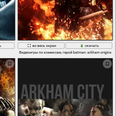
ь
во весь экран
скачать
Видеоигры по комиксам, герой batman: arkham origins