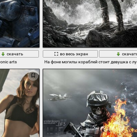
скачать
во весь экран
скачат
onic arts
На фоне могилы кораблей стоит девушка с лу