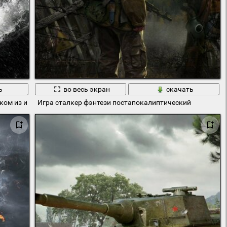
ь
во весь экран
скачать
ком из игры
Игра сталкер фэнтези постапокалиптический