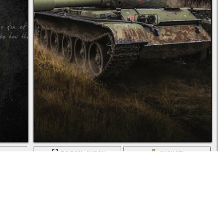
ь
во весь экран
скачать
команды профи
Мир танков игра на компьютер