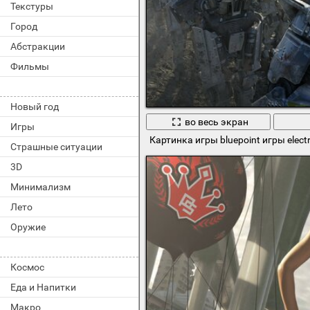
Текстуры
Город
Абстракции
Фильмы
Новый год
во весь экран
Игры
Картинка игры bluepoint игры electr
Страшные ситуации
3D
Минимализм
Лето
Оружие
Космос
Еда и Напитки
Макро