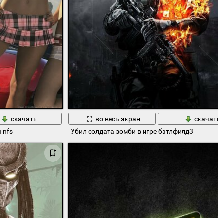
скачать
во весь экран
скачат
 nfs
Убил солдата зомби в игре батлфилд3