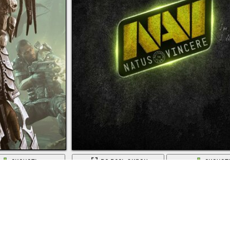
скачать
во весь экран
скачат
s vs хищника
Navi игры с классным дизайном поп -арт от 