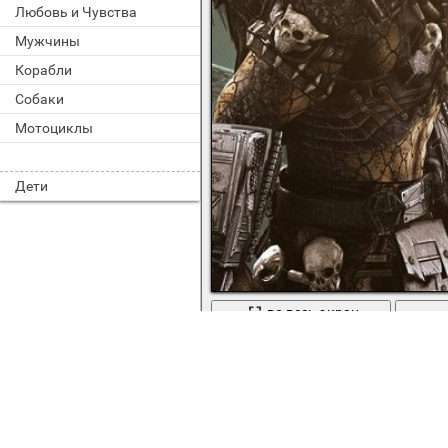
Любовь и Чувства
Мужчины
Корабли
Собаки
Мотоциклы
Дети
во весь экран
Перестрелка с чужими в игре alien