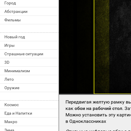
Город
Абстракции
Фильмы
Новый год
Игры
Страшные ситуации
3D
Минимализм
Лето
Оружие
Передвигая желтую рамку вы
Космос
как
обои на рабочий стол
. З
Еда и Напитки
Можно установить эту картин
в Одноклассниках
Макро
Зима