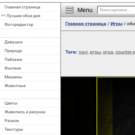
Главная страница
Menu
Лучшие обои дня
Главная страница
/
Игры
/
обо
Фоторедактор
Девушки
Природа
Теги:
navi
,
игры
,
игра
,
counter-s
Пейзажи
Фэнтези
Машины
Животные
Цветы
Живопись и рисунки
Разное
Текстуры