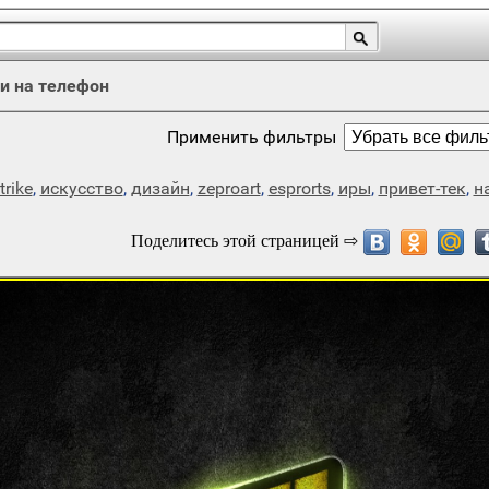
и на телефон
Применить фильтры
trike
,
искусство
,
дизайн
,
zeproart
,
esprorts
,
иры
,
привет-тек
,
н