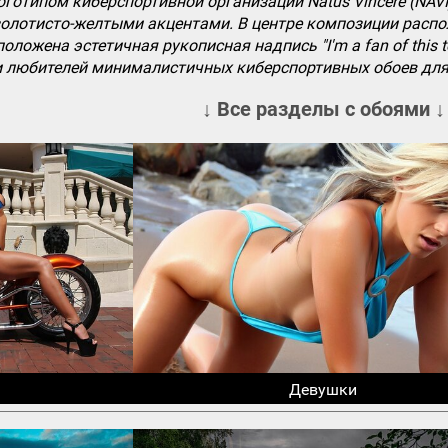
готипом киберспортивной организации Natus Vincere (NAVI
олотисто-желтыми акцентами. В центре композиции расп
ложена эстетичная рукописная надпись "I'm a fan of this te
 и любителей минималистичных киберспортивных обоев для
↓ Все разделы с обоями ↓
Девушки