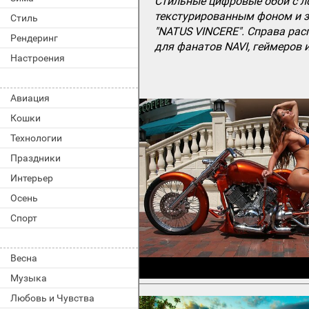
Стильные цифровые обои с ло
текстурированным фоном и з
Стиль
"NATUS VINCERE". Справа распо
Рендеринг
для фанатов NAVI, геймеров
Настроения
Авиация
Кошки
Технологии
Праздники
Интерьер
Осень
Спорт
Весна
Музыка
Любовь и Чувства