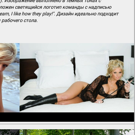
). Изображение выполнено в темных тонах с
оложен светящийся логотип команды с надписью
am, I like how they play!". Дизайн идеально подходит
 рабочего стола.