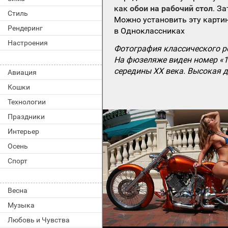
как
обои на рабочий стол
. З
Стиль
Можно установить эту картин
Рендеринг
в Одноклассниках
Настроения
Фотография классического ре
На фюзеляже виден номер «1
середины XX века. Высокая 
Авиация
Кошки
Технологии
Праздники
Интерьер
Осень
Спорт
Весна
Музыка
Любовь и Чувства