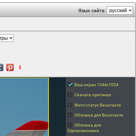
Язык сайта:
Ваш экран 1344x1024
Скачать оригинал
Фото-статус Вконтакте
Обложка для Вконтакте
Обложка для
Одноклассники