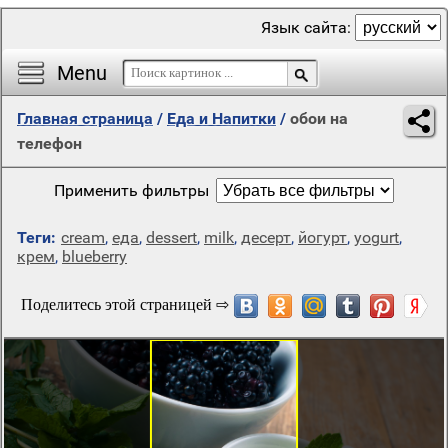
Язык сайта:
Menu
Главная страница
/
Еда и Напитки
/
обои на
телефон
Применить фильтры
Теги:
cream
,
еда
,
dessert
,
milk
,
десерт
,
йогурт
,
yogurt
,
крем
,
blueberry