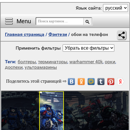
Язык сайта:
Menu
Главная страница
/
Фэнтези
/
обои на телефон
Применить фильтры
Теги:
болтеры
,
терминаторы
,
warhammer 40k
,
орки
,
доспехи
,
ультрамарины