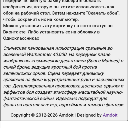
Передвигая желтую рамку выберите область
изображения, которую вы хотите использовать как
обои на рабочий стол
. Затем нажмите
"Скачать обои"
,
чтобы сохранить их на компьютер.
Можно установить эту картинку на фото-статус во
Вконтакте. Либо установить ее на обложку в
Одноклассниках
Эпическая панорамная иллюстрация сражения во
вселенной Warhammer 40,000. На переднем плане
изображены космические десантники (Space Marines) в
синей броне, ведущие яростный бой против
зеленокожих орков. Сцена передает динамику
сражения на фоне индустриальных руин и заснеженных
гор. Детализированная прорисовка доспехов, оружия и
эффектов боя создает атмосферу масштабной научно-
фантастической войны. Идеально подходит для
фанатов настольных игр, варгеймов и темного фэнтези.
Copyright © 2012-2026 Amdoit | Designed by
Amdoit