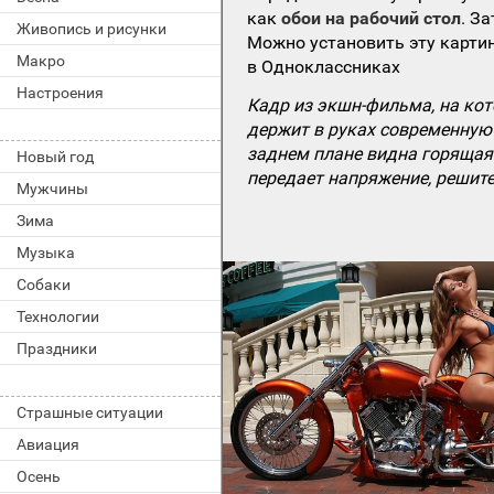
как
обои на рабочий стол
. З
Живопись и рисунки
Можно установить эту картин
Макро
в Одноклассниках
Настроения
Кадр из экшн-фильма, на ко
держит в руках современную 
заднем плане видна горящая 
Новый год
передает напряжение, решит
Мужчины
Зима
Музыка
Собаки
Технологии
Праздники
Страшные ситуации
Авиация
Осень