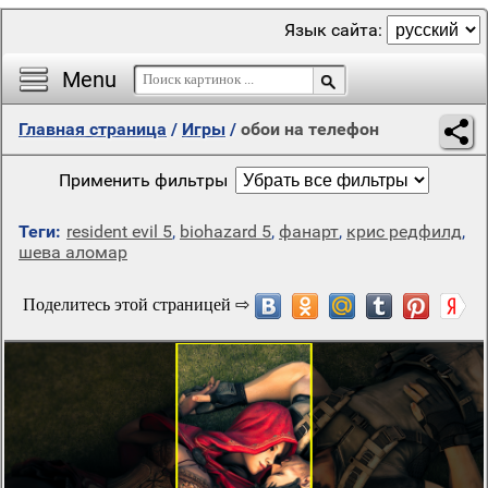
Язык сайта:
Menu
Главная страница
/
Игры
/
обои на телефон
Применить фильтры
Теги:
resident evil 5
,
biohazard 5
,
фанарт
,
крис редфилд
,
шева аломар