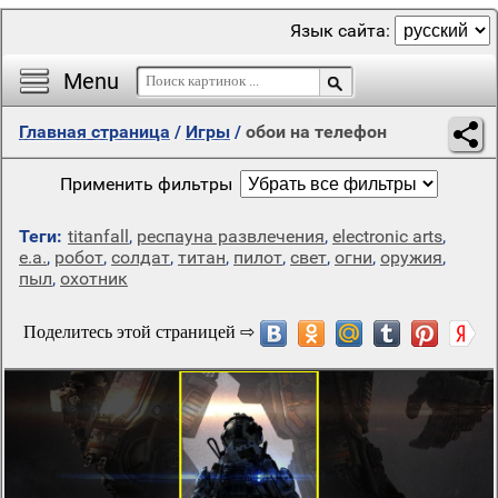
Язык сайта:
Menu
Главная страница
/
Игры
/
обои на телефон
Применить фильтры
Теги:
titanfall
,
респауна развлечения
,
electronic arts
,
е.а.
,
робот
,
солдат
,
титан
,
пилот
,
свет
,
огни
,
оружия
,
пыл
,
охотник