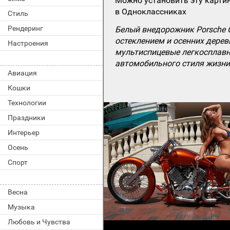
Можно установить эту картин
в Одноклассниках
Стиль
Рендеринг
Белый внедорожник Porsche 
остеклением и осенних дерев
Настроения
мультиспицевые легкосплавн
автомобильного стиля жизни
Авиация
Кошки
Технологии
Праздники
Интерьер
Осень
Спорт
Весна
Музыка
Любовь и Чувства