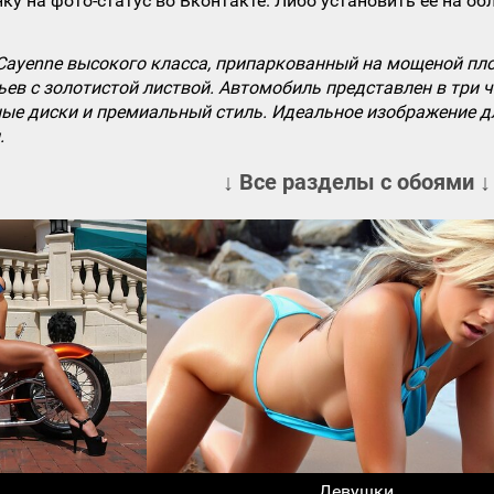
ку на фото-статус во Вконтакте. Либо установить ее на об
Cayenne высокого класса, припаркованный на мощеной пл
ьев с золотистой листвой. Автомобиль представлен в три 
ые диски и премиальный стиль. Идеальное изображение дл
.
↓ Все разделы с обоями ↓
Девушки