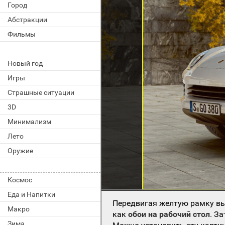
Город
Абстракции
Фильмы
Новый год
Игры
Страшные ситуации
3D
Минимализм
Лето
Оружие
Космос
Еда и Напитки
Передвигая желтую рамку вы
Макро
как
обои на рабочий стол
. З
Зима