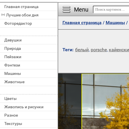
Главная страница
Menu
Лучшие обои дня
Главная страница
/
Машины
/
Фоторедактор
Девушки
Природа
Теги:
белый
,
porsche
,
кайенски
Пейзажи
Фэнтези
Машины
Животные
Цветы
Живопись и рисунки
Разное
Текстуры