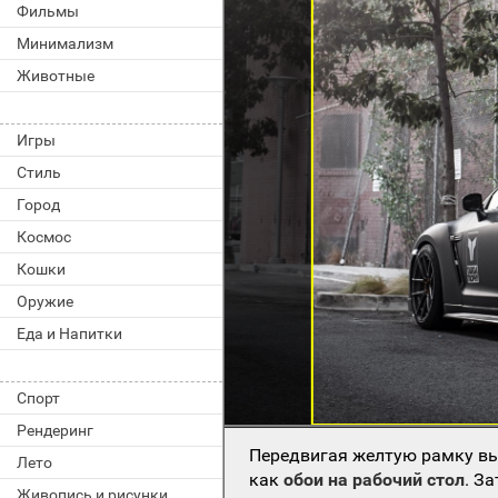
Фильмы
Минимализм
Животные
Игры
Стиль
Город
Космос
Кошки
Оружие
Еда и Напитки
Спорт
Рендеринг
Передвигая желтую рамку вы
Лето
как
обои на рабочий стол
. З
Живопись и рисунки