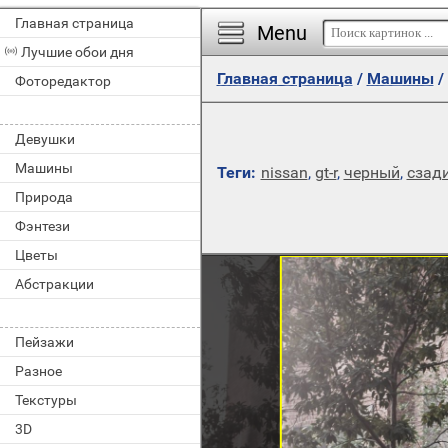
Главная страница
Menu
Лучшие обои дня
Главная страница
/
Машины
/
Фоторедактор
Девушки
Машины
Теги:
nissan
,
gt-r
,
черный
,
сзад
Природа
Фэнтези
Цветы
Абстракции
Пейзажи
Разное
Текстуры
3D