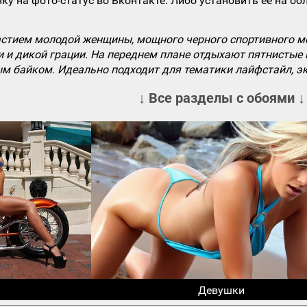
ку на фото-статус во Вконтакте. Либо установить ее на об
частием молодой женщины, мощного черного спортивного м
 и дикой грации. На переднем плане отдыхают пятнистые 
м байком. Идеально подходит для тематики лайфстайл, э
↓ Все разделы с обоями ↓
Девушки