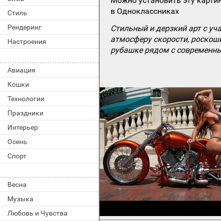
Можно установить эту картин
в Одноклассниках
Стиль
Рендеринг
Стильный и дерзкий арт с у
атмосферу скорости, роскоши
Настроения
рубашке рядом с современны
Авиация
Кошки
Технологии
Праздники
Интерьер
Осень
Спорт
Весна
Музыка
Любовь и Чувства