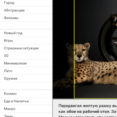
Город
Абстракции
Фильмы
Новый год
Игры
Страшные ситуации
3D
Минимализм
Лето
Оружие
Космос
Еда и Напитки
Передвигая желтую рамку вы
Макро
как
обои на рабочий стол
. З
Зима