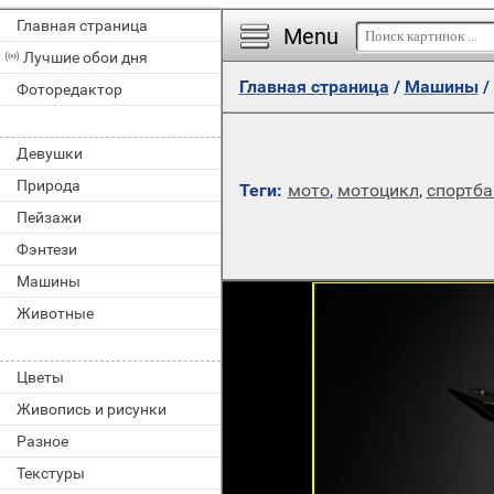
Главная страница
Menu
Лучшие обои дня
Главная страница
/
Машины
/
Фоторедактор
Девушки
Природа
Теги:
мото
,
мотоцикл
,
спортба
Пейзажи
Фэнтези
Машины
Животные
Цветы
Живопись и рисунки
Разное
Текстуры