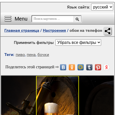
Язык сайта:
Menu
Главная страница
/
Настроения
/
обои на телефон
Применить фильтры
Теги:
пиво
,
пена
,
бочки