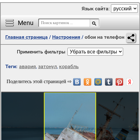
Язык сайта:
Menu
Главная страница
/
Настроения
/
обои на телефон
Применить фильтры
Теги:
авария
,
затонул
,
корабль