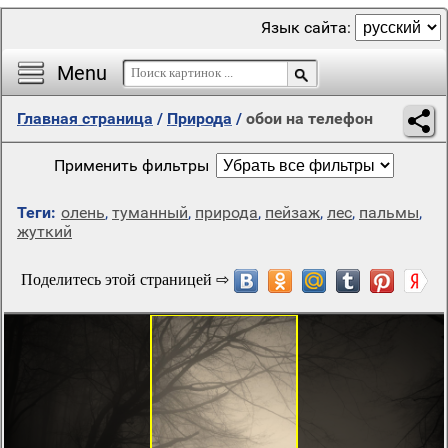
Язык сайта:
Menu
Главная страница
/
Природа
/
обои на телефон
Применить фильтры
Теги:
олень
,
туманный
,
природа
,
пейзаж
,
лес
,
пальмы
,
жуткий