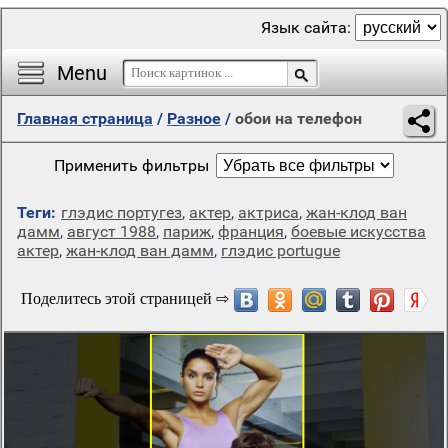
Язык сайта:
Menu
Главная страница
/
Разное
/
обои на телефон
Применить фильтры
Теги:
глэдис португез
,
актер
,
актриса
,
жан-клод ван
дамм
,
август 1988
,
париж
,
франция
,
боевые искусства
актер
,
жан-клод ван дамм
,
глэдис portugue