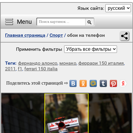
Язык сайта:
Menu
Главная страница
/
Спорт
/
обои на телефон
Применить фильтры
Теги:
фернандо алонсо
,
монако
,
феррари 150 италия
,
2011
,
f1
,
ferrari 150 italia