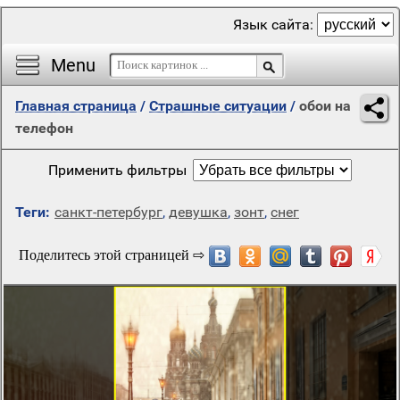
Язык сайта:
Menu
Главная страница
/
Страшные ситуации
/
обои на
телефон
Применить фильтры
Теги:
санкт-петербург
,
девушка
,
зонт
,
снег