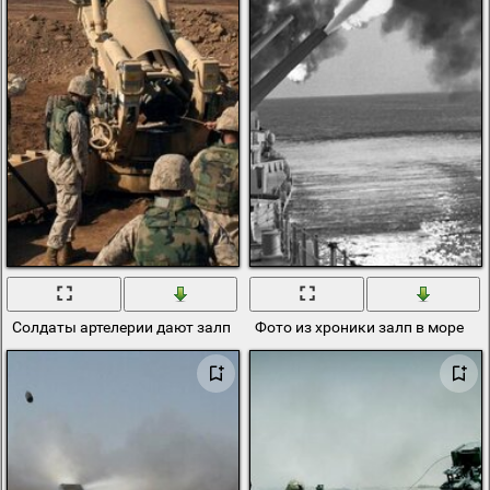
Солдаты артелерии дают залп
Фото из хроники залп в море