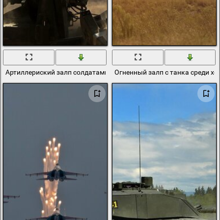
Артиллериский залп солдатами морской пехоты
Огненный залп с танка среди х