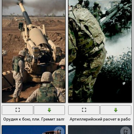
Орудия к бою, пли. Гремит залп
Артиллерийский расчет в работе