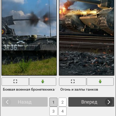
Боевая военная бронетехника танк пулемётчик дает залп
Огонь и залпы танков
Назад
Вперед
1
2
3
4