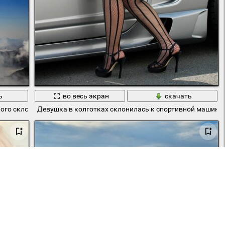
ь
во весь экран
скачать
ного склона
Девушка в колготках склонилась к спортивной машине