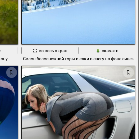
ь
во весь экран
скачать
лону
Склон белоснежной горы и елки в снегу на фоне синего 