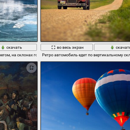
скачать
во весь экран
скачат
егом, на склонах гор лес. Солнечный день
Ретро автомобиль едет по вертикальному ск