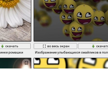
скачать
во весь экран
скачат
винке ромашки
Изображение улыбающихся смайликов в пол