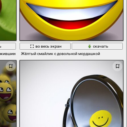
ь
во весь экран
скачать
ожившиеся на листике
Жёлтый смайлик с довольной мордашкой