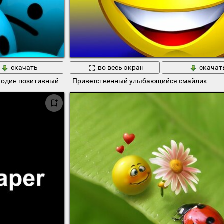
скачать
во весь экран
скачат
и один позитивный
Приветственный улыбающийся смайлик