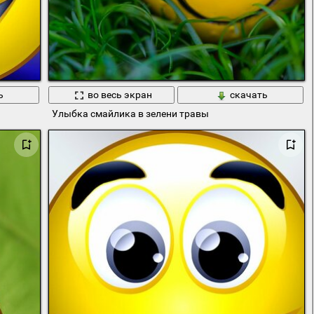
ь
во весь экран
скачать
Улыбка смайлика в зелени травы