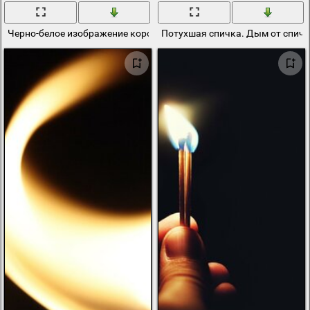
Черно-белое изображение коробка со спичками
Потухшая спичка. Дым от спич