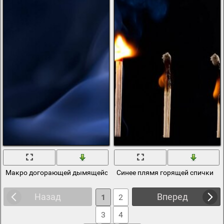
Макро догорающей дымящейся спички
Синее плямя горящей спички
Назад
Вперед
1
2
3
4