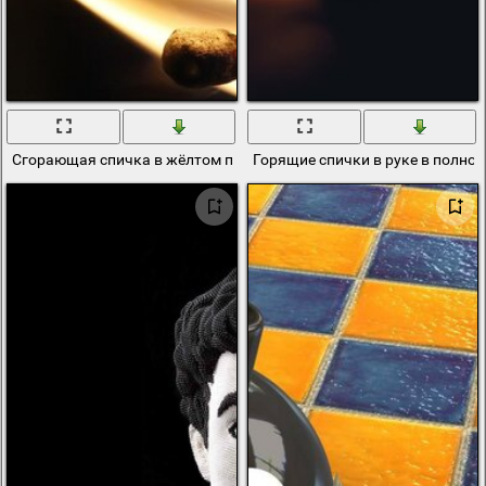
Сгорающая спичка в жёлтом пламене
Горящие спички в руке в полной