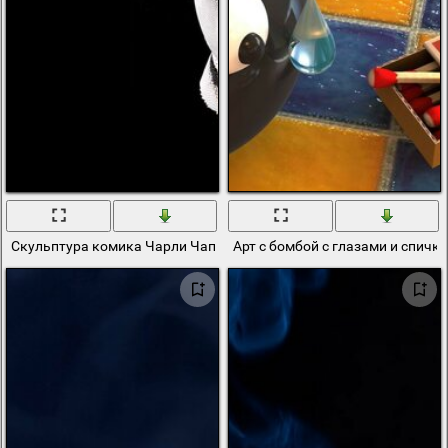
Скульптура комика Чарли Чаплина из спичек
Арт с бомбой с глазами и спичк