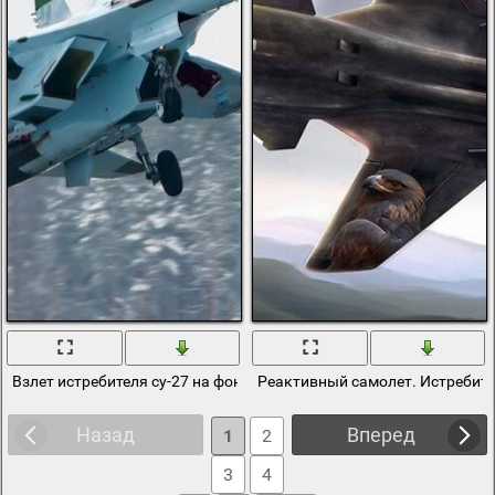
Взлет истребителя су-27 на фоне деревьев
Реактивный самолет. Истребите
Назад
Вперед
1
2
3
4