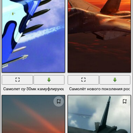
Самолет су-30мк камуфлирующей расцветки в небе в полете
Самолёт нового поколения росс