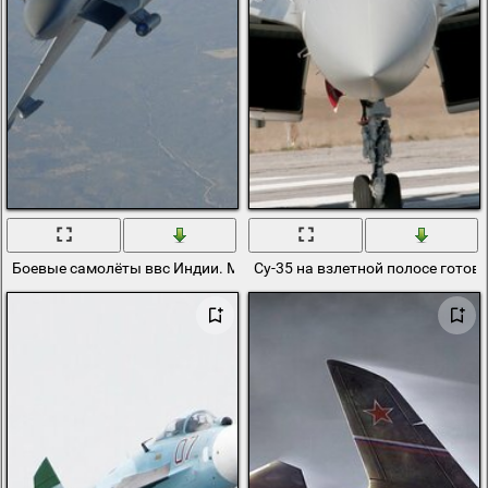
Боевые самолёты ввс Индии. Модель су-30 мки
Су-35 на взлетной полосе готови