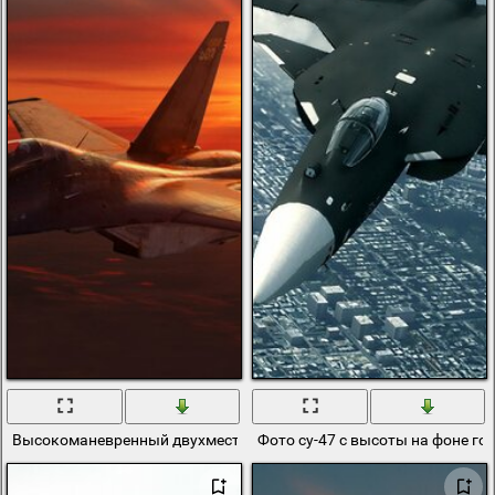
Высокоманевренный двухместный ударный истребитель су-30мк
Фото су-47 с высоты на фоне го