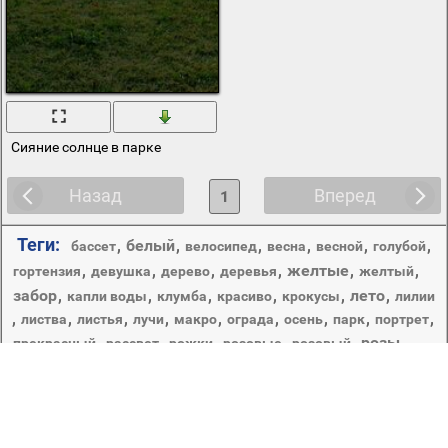
Сияние солнце в парке
Назад
Вперед
1
Теги:
,
белый
,
,
,
,
,
бассет
велосипед
весна
весной
голубой
,
,
,
,
желтые
,
,
гортензия
девушка
дерево
деревья
желтый
забор
,
,
,
,
,
лето
,
капли воды
клумба
красиво
крокусы
лилии
,
,
,
,
,
,
,
,
,
листва
листья
лучи
макро
ограда
осень
парк
портрет
,
,
,
,
,
розы
,
прекрасный
рассвет
рожки
розовые
розовый
сад
,
,
,
,
,
,
,
синие
снег
собачка
солнце
трава
улитка
цветы
цветник
,
Copyright © 2012-2026 Amdoit | Designed by
Amdoit