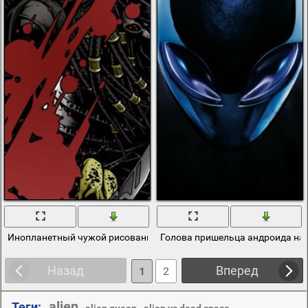
Инопланетный чужой рисованный комикс
Голова пришельца андроида на
Назад
Вперед
1
2
alien
Теги:
,
,
,
alien queen
alien vs dead space