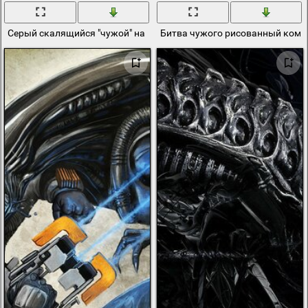
Серый скалящийся "чужой" на красном фоне
Битва чужого рисованный коми