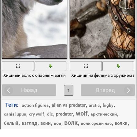
Хищный волк с опасным взглядом зимой
Хищник из фильма с оружием в 
Назад
Вперед
1
Теги:
,
,
,
,
alien vs predator
action figures
arctic
bigby
wolf
,
,
,
,
,
,
predator
canis lupus
cry wolf
dlc
арктический
волк
,
взгляд
,
,
,
,
,
,
белый
воин
волки
вой
волк среди нас
,
,
,
,
,
,
животные
голова
деревья
елка
зверь
зима