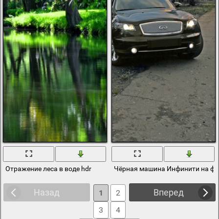
Отражение леса в воде hdr
Чёрная машина Инфинити на фо
Назад
Вперед
1
2
3
4