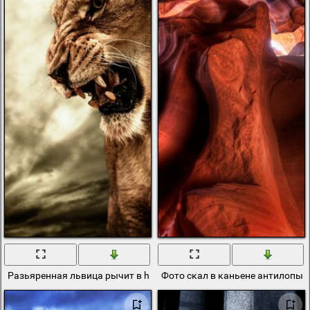
Разьяренная львица рычит в hdr
Фото скал в каньене антилопы 