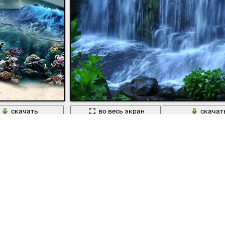
скачать
во весь экран
скачат
Еще:
водопад
,
камни
,
растения
Сегодня скачали 51 раз