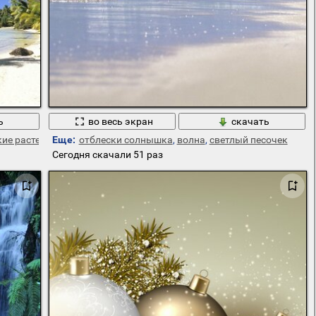
ь
во весь экран
скачать
ие растения
Еще:
отблески солнышка
,
волна
,
светлый песочек
Сегодня скачали 51 раз