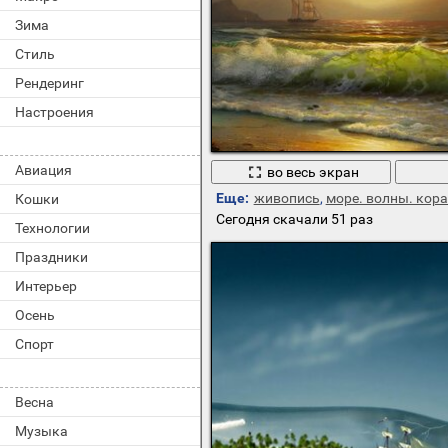
volvo
Зима
carousel horse
fear and loathing in las vegas
Стиль
ножи
Рендеринг
فلم مترجم اسمهmodern love موقع فشار
bmw gt m3
Настроения
море
бабочки
茶こし 35号
Авиация
во весь экран
обнаженные девушки
горы и море
Еще:
живопись
,
море. волны. кор
Кошки
taylor swift
Сегодня скачали 51 раз
Технологии
gaming
Праздники
Интерьер
Осень
Спорт
Весна
Музыка