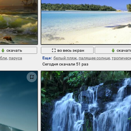
скачать
во весь экран
скачат
абли
,
паруса
Еще:
белый пляж
,
палящее солнце
,
тропическ
Сегодня скачали 51 раз