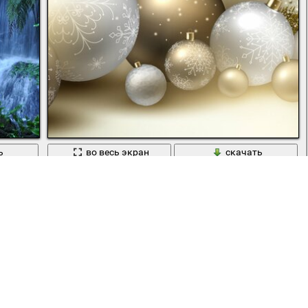
ь
во весь экран
скачать
Еще:
новый год
,
веточки елки
,
шары
Сегодня скачали 51 раз