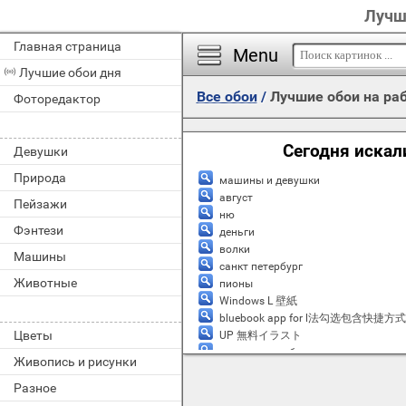
Лучши
Главная страница
Menu
Лучшие обои дня
Все обои
/
Лучшие обои на раб
Фоторедактор
Сегодня искал
Девушки
Природа
машины и девушки
август
Пейзажи
ню
Фэнтези
деньги
волки
Машины
санкт петербург
Животные
пионы
Windows L 壁紙
bluebook app for l法勾选包含快捷方
Цветы
UP 無料イラスト
охотничьи собаки
Живопись и рисунки
розы
Разное
music production
артем