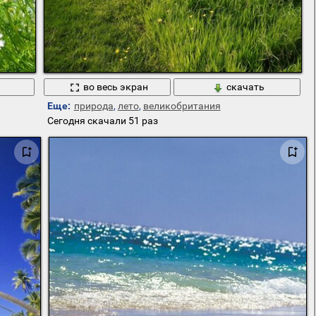
во весь экран
скачать
Еще:
природа
,
лето
,
великобритания
Сегодня скачали 51 раз