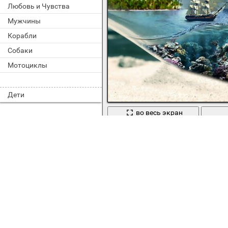
Любовь и Чувства
Мужчины
Корабли
Собаки
Мотоциклы
Дети
во весь экран
Еще:
океан
,
берег
,
море
Сегодня скачали 51 раз