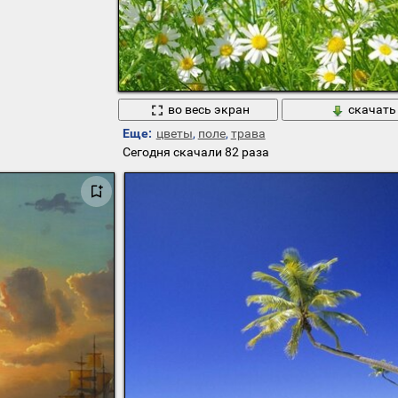
во весь экран
скачать
Еще:
цветы
,
поле
,
трава
Сегодня скачали 82 раза