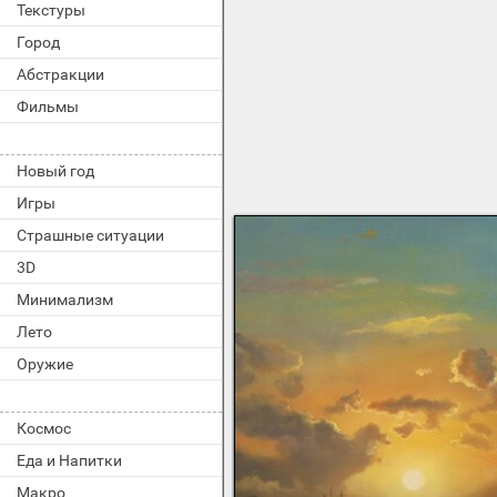
Текстуры
крым
тигр
Город
надпись
Абстракции
плохо
дом
Фильмы
тулгу расписание
love
герб россии
Новый год
руны
Игры
плохой
сакура
Страшные ситуации
золотые рыбки
3D
рыбалка
природа россии
Минимализм
dr house
Лето
стамбул
winter
Оружие
war no 2
дракула
девушка и море
Космос
лето
Еда и Напитки
ARC ロビー画像
lord of the rings
Макро