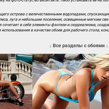
ку на фото-статус во Вконтакте. Либо установить ее на об
щего острова с величественными водопадами, спускающими
 леса, луга и небольшие поселения, освещенные мягким с
я сочетает в себе элементы фэнтези и сюрреализма, созд
 использования в качестве обоев для рабочего стола, конц
↓ Все разделы с обоями ↓