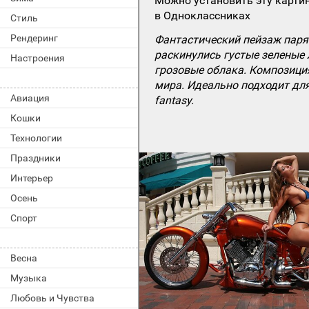
Можно установить эту картин
в Одноклассниках
Стиль
Рендеринг
Фантастический пейзаж паря
раскинулись густые зеленые
Настроения
грозовые облака. Композици
мира. Идеально подходит для
Авиация
fantasy.
Кошки
Технологии
Праздники
Интерьер
Осень
Спорт
Весна
Музыка
Любовь и Чувства