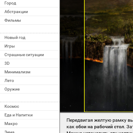
Город
Абстракции
Фильмы
Новый год
Игры
Страшные ситуации
3D
Минимализм
Лето
Оружие
Космос
Еда и Напитки
Передвигая желтую рамку вы
Макро
как
обои на рабочий стол
. З
Зима