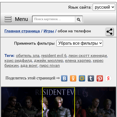
Язык сайта:
Menu
Главная страница
/
Игры
/
обои на телефон
Применить фильтры
Теги:
обитель зла
,
resident evil 6
,
леон скотт кеннеди
,
крис редфилд
,
джейк мюллер
,
елена харпер
,
херес
биркин
,
ада вонг
,
пирс nivan