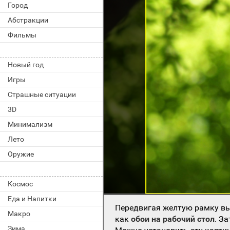
Город
Абстракции
Фильмы
Новый год
Игры
Страшные ситуации
3D
Минимализм
Лето
Оружие
Космос
Еда и Напитки
Передвигая желтую рамку вы
Макро
как
обои на рабочий стол
. З
Зима