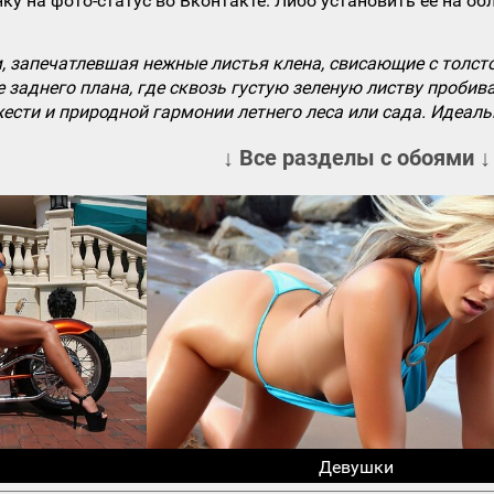
ку на фото-статус во Вконтакте. Либо установить ее на об
 запечатлевшая нежные листья клена, свисающие с толсто
аднего плана, где сквозь густую зеленую листву пробива
ести и природной гармонии летнего леса или сада. Идеаль
↓ Все разделы с обоями ↓
Девушки