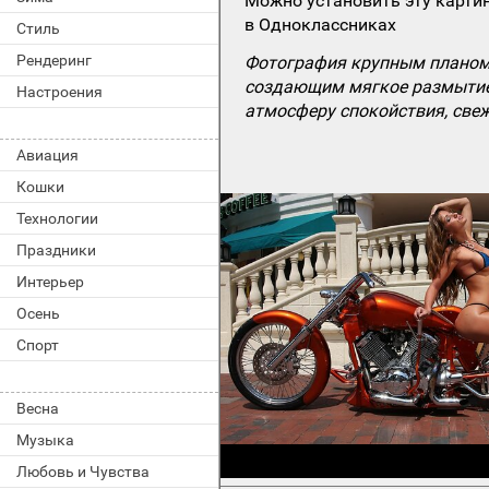
Можно установить эту картин
в Одноклассниках
Стиль
Рендеринг
Фотография крупным планом,
создающим мягкое размытие з
Настроения
атмосферу спокойствия, свеж
Авиация
Кошки
Технологии
Праздники
Интерьер
Осень
Спорт
Весна
Музыка
Любовь и Чувства