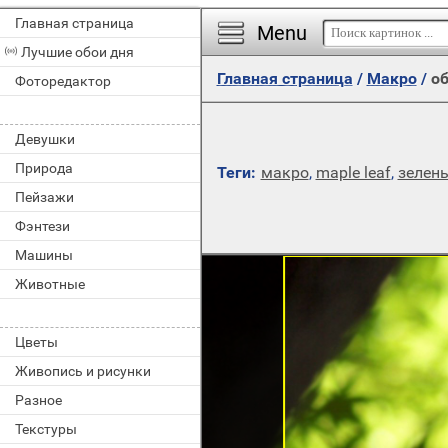
Главная страница
Menu
Лучшие обои дня
Главная страница
/
Макро
/
об
Фоторедактор
Девушки
Природа
Теги:
макро
,
maple leaf
,
зелен
Пейзажи
Фэнтези
Машины
Животные
Цветы
Живопись и рисунки
Разное
Текстуры