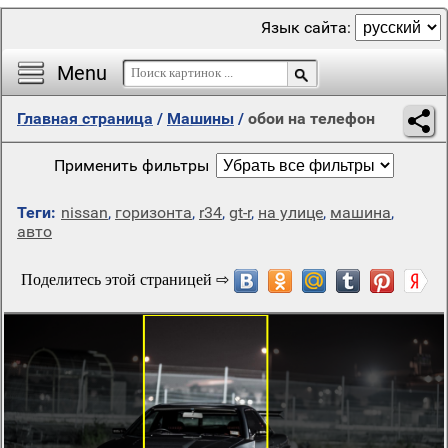
Язык сайта:
Menu
Главная страница
/
Машины
/
обои на телефон
Применить фильтры
Теги:
nissan
,
горизонта
,
r34
,
gt-r
,
на улице
,
машина
,
авто