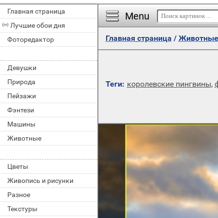
Главная страница
Menu
Лучшие обои дня
Главная страница
/
Животны
Фоторедактор
Девушки
Природа
Теги:
королевские пингвины
,
Пейзажи
Фэнтези
Машины
Животные
Цветы
Живопись и рисунки
Разное
Текстуры