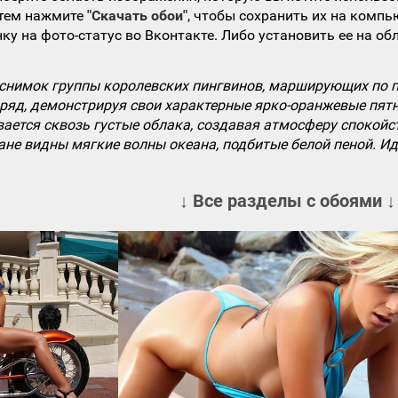
атем нажмите
"Скачать обои"
, чтобы сохранить их на компь
ку на фото-статус во Вконтакте. Либо установить ее на об
нимок группы королевских пингвинов, марширующих по п
ряд, демонстрируя свои характерные ярко-оранжевые пятн
вается сквозь густые облака, создавая атмосферу спокой
лане видны мягкие волны океана, подбитые белой пеной. 
↓ Все разделы с обоями ↓