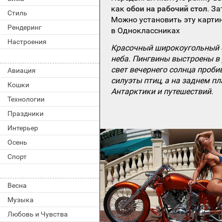
как
обои на рабочий стол
. З
Стиль
Можно установить эту картин
Рендеринг
в Одноклассниках
Настроения
Красочный широкоугольный с
неба. Пингвины выстроены в 
свет вечернего солнца проби
Авиация
силуэты птиц, а на заднем п
Кошки
Антарктики и путешествий.
Технологии
Праздники
Интерьер
Осень
Спорт
Весна
Музыка
Любовь и Чувства