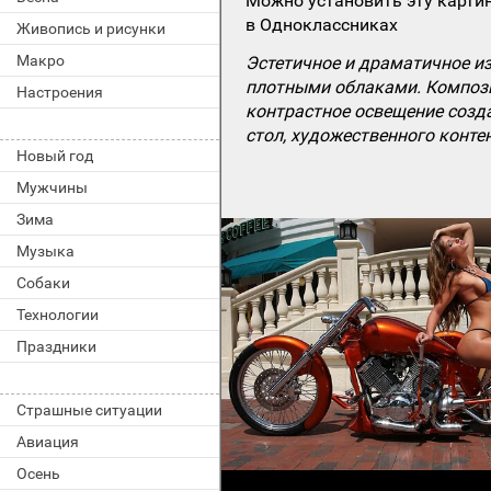
Можно установить эту картин
в Одноклассниках
Живопись и рисунки
Макро
Эстетичное и драматичное и
плотными облаками. Компози
Настроения
контрастное освещение созда
стол, художественного конте
Новый год
Мужчины
Зима
Музыка
Собаки
Технологии
Праздники
Страшные ситуации
Авиация
Осень