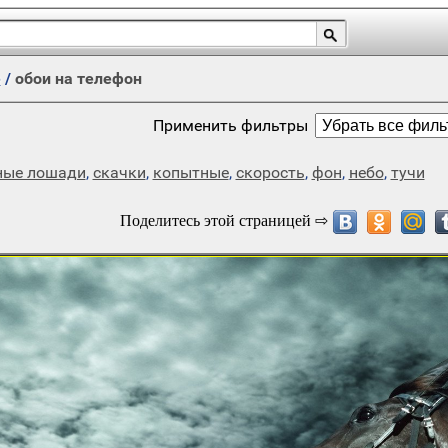
е
/
обои на телефон
Применить фильтры
ные лошади
,
скачки
,
копытные
,
скорость
,
фон
,
небо
,
тучи