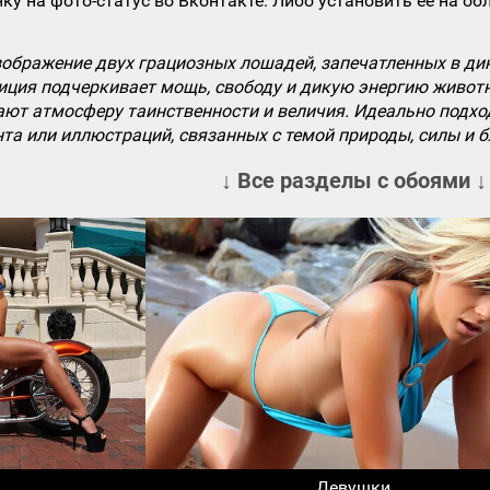
ку на фото-статус во Вконтакте. Либо установить ее на об
зображение двух грациозных лошадей, запечатленных в ди
ция подчеркивает мощь, свободу и дикую энергию животн
ют атмосферу таинственности и величия. Идеально подход
нта или иллюстраций, связанных с темой природы, силы и 
↓ Все разделы с обоями ↓
Девушки