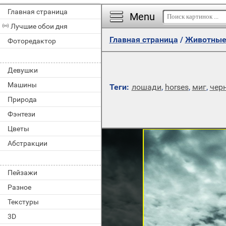
Главная страница
Menu
Лучшие обои дня
Главная страница
/
Животны
Фоторедактор
Девушки
Машины
Теги:
лошади
,
horses
,
миг
,
чер
Природа
Фэнтези
Цветы
Абстракции
Пейзажи
Разное
Текстуры
3D