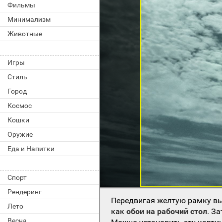
Фильмы
Минимализм
Животные
Игры
Стиль
Город
Космос
Кошки
Оружие
Еда и Напитки
Спорт
Рендеринг
Передвигая желтую рамку вы
Лето
как
обои на рабочий стол
. З
Весна