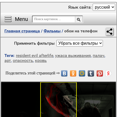
Язык сайта:
Menu
Главная страница
/
Фильмы
/
обои на телефон
Применить фильтры
Теги:
resident evil afterlife
,
ужаса выживания
,
палач
,
арт
,
опасность
,
кровь