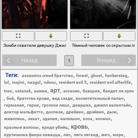
Зомби схватили девушку Джилл в игре resident evil 5
Тёмный человек со скрытым ли
Назад
Вперед
1
Теги:
,
,
,
,
assassins creed братство
forest
ghost
henkersteg
,
,
,
,
,
,
lol
majini
nazgul
ndesu
resident evil 5
resident evil afterlife
арт
,
,
,
,
,
,
tree
ustanak
аниме
ассасин
бавария
бандит ля лупо
,
,
,
,
,
бой
братство крови
вид сзади
восхитительный палач
,
,
,
,
,
германия
герои
грозное лицо
девушка
джилл валентайн
,
,
,
,
,
доктор мальфатто
доспехи
дрейвен
дрэйвен
дым
,
,
,
,
,
,
живопись
закат
здания
капюшон
коса
космос
кровь
,
,
,
красные волосы
кредо убийц
,
,
,
,
,
куртизанка фиора кавацца
лес
лига легенд
меч
море