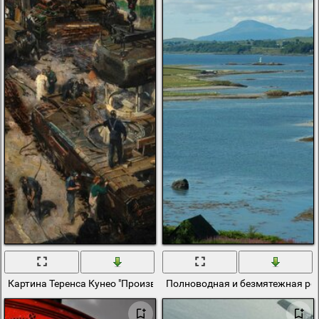
Картина Теренса Кунео "Производство танков в Британии"
Полноводная и безмятежная ре