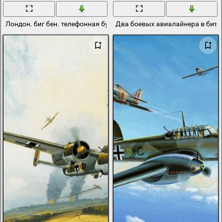
Лондон. биг бен. телефонная будка. красная будка. британия
Два боевых авиалайнера в битв