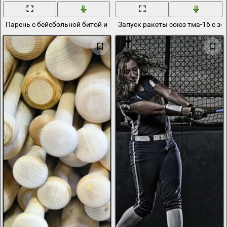
Парень с бейсбольной битой и разъяренным ротвейлером
Запуск ракеты союз тма-16 с зе