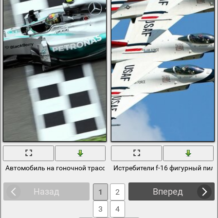
Автомобиль на гоночной трассе v6 объёмом 16 turbo
Истребители f-16 фигурный пил
Назад
Вперед
1
2
3
4